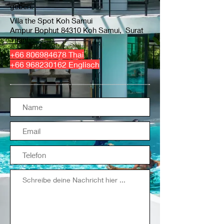
geben.
Villa the Spot Koh Samui
Ampur Bophut 84310 Koh Samui, Surat
Thani
+66 806984678
Thai
+66 968230162
Englisch