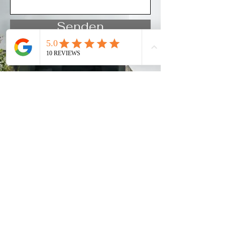
Senden
+66(0)806984