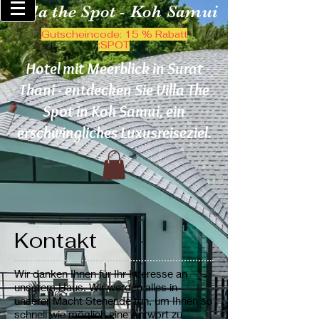
Villa the Spot - Koh Samui
Gutscheincode: 15 % Rabatt
:SPOT
Hotel mit Meerblick in Surat
Thani - entdecken Sie Villa The
Spot in Koh Samui, ein
erschwingliches Luxusreiseziel.
Kontakt
Wir danken Ihnen für Ihr Interesse an
unserem Haus. Wir werden alles in
unserer Macht Stehende tun, um Ihnen so
schnell wie möglich eine Antwort zu