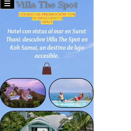
Villa The Spot
CÓDIGO DE PROMOCIÓN 15%
DE DESCUENTO
: SPOT
Hotel con vistas al mar en Surat
Thani: descubre Villa The Spot en
Koh Samui, un destino de lujo
accesible.