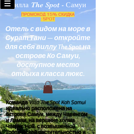
Вилла The Spot - Самуи
ПРОМОКОД 15% СКИДКА
: SPOT
Отель с видом на море в
Сурат Тани — откройте
для себя виллу The Spot на
острове Ко Самуи,
доступное место
отдыха класса люкс.
Команда Villa The Spot Koh Samui
идеально расположена на
острове Самуи, между Чавенгом
и Ламаи, на вершине холма
Чавенг Ной, с возвышенной
тропической растительностью и