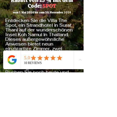
Rabatt von 15 % mit dem
Code:
SPOT
vom 1. Mai 2026 bis zum 30. November
2026
Entdecken Sie die Villa The
Spot, ein Strandhotel in Surat
Thani auf der wunderschönen
Insel Koh Samui in Thailand.
Dieses außergewöhnliche
Anwesen bietet neun
einzigartige Zimmer, zwei
Swimmingpools und einen
tropischen Garten für ein
luxuriöses und dennoch
erschwingliches Erlebnis.
Buchen Sie noch heute und
genießen Sie einen
unvergesslichen Aufenthalt in
diesem Strandhotel in Surat
Thani, wo Komfort und Eleganz
in paradiesischer Umgebung
aufeinandertreffen.
Adresse :
110/67 Moo 3 Bophut
Koh Samui, Surat